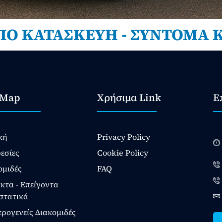
ΠΟ ΚΑΤΑΣΚΕΥΗ - ΣΥΝΤΟΜΑ 
eMap
Χρήσιμα Link
Ε
κή
Privacy Policy
εσίες
Cookie Policy
ομιδές
FAQ
κτα - Επείγοντα
στατικά
ερογενείς Διακομιδές