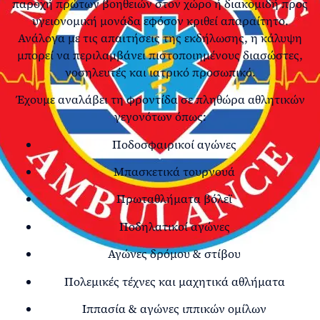
παροχή πρώτων βοηθειών στον χώρο ή διακομιδή προς
υγειονομική μονάδα εφόσον κριθεί απαραίτητο.
Ανάλογα με τις απαιτήσεις της εκδήλωσης, η κάλυψη
μπορεί να περιλαμβάνει πιστοποιημένους διασώστες,
νοσηλευτές και ιατρικό προσωπικό.
Έχουμε αναλάβει τη φροντίδα σε πληθώρα αθλητικών
γεγονότων όπως:
Ποδοσφαιρικοί αγώνες
Μπασκετικά τουρνουά
Πρωταθλήματα βόλεϊ
Ποδηλατικοί αγώνες
Αγώνες δρόμου & στίβου
Πολεμικές τέχνες και μαχητικά αθλήματα
Ιππασία & αγώνες ιππικών ομίλων