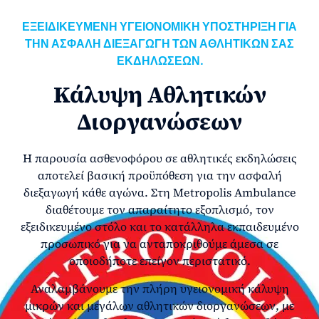
ΕΞΕΙΔΙΚΕΥΜΕΝΗ ΥΓΕΙΟΝΟΜΙΚΗ ΥΠΟΣΤΗΡΙΞΗ ΓΙΑ
ΤΗΝ ΑΣΦΑΛΗ ΔΙΕΞΑΓΩΓΗ ΤΩΝ ΑΘΛΗΤΙΚΩΝ ΣΑΣ
ΕΚΔΗΛΩΣΕΩΝ.
Κάλυψη Αθλητικών
Διοργανώσεων
Η παρουσία ασθενοφόρου σε αθλητικές εκδηλώσεις
αποτελεί βασική προϋπόθεση για την ασφαλή
διεξαγωγή κάθε αγώνα. Στη Metropolis Ambulance
διαθέτουμε τον απαραίτητο εξοπλισμό, τον
εξειδικευμένο στόλο και το κατάλληλα εκπαιδευμένο
προσωπικό για να ανταποκριθούμε άμεσα σε
οποιοδήποτε επείγον περιστατικό.
Αναλαμβάνουμε την πλήρη υγειονομική κάλυψη
μικρών και μεγάλων αθλητικών διοργανώσεων, με